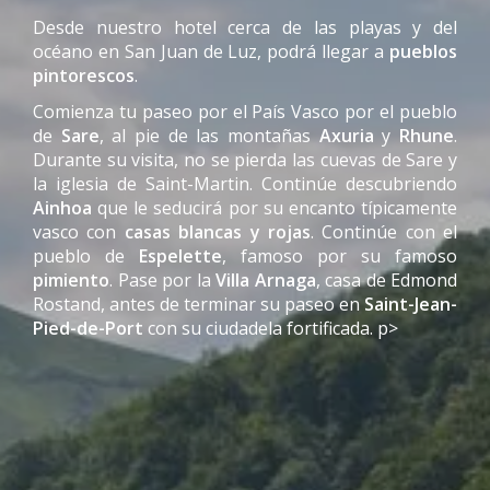
Desde nuestro hotel cerca de las playas y del
océano en San Juan de Luz, podrá llegar a
pueblos
pintorescos
.
Comienza tu paseo por el País Vasco por el pueblo
de
Sare
, al pie de las montañas
Axuria
y
Rhune
.
Durante su visita, no se pierda las cuevas de Sare y
la iglesia de Saint-Martin. Continúe descubriendo
Ainhoa
que le seducirá por su encanto típicamente
vasco con
casas blancas y rojas
. Continúe con el
pueblo de
Espelette
, famoso por su famoso
pimiento
. Pase por la
Villa Arnaga
, casa de Edmond
Rostand, antes de terminar su paseo en
Saint-Jean-
Pied-de-Port
con su ciudadela fortificada. p>